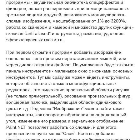
программы - внушительная библиотека спецэффектов и
фильтров, легкая расширяемость при помощи написанных
третьими лицами модулей, возможность манипулировать
слоями изображения, масштабирование от 1% до 3200%,
работа со сканером и камерой и множество других функций -
включая "anti-aliased" инструменты, размытие, удаление
эффекта красных глаз и т.п.
При первом открытии программ добавить изображение
очень легко - или простым перетаскиванием мышкой, или
через диалог открытия файлов. По умолчанию будет открыта
панель инструментов - маленькое окно с иконками основных
инструментов. Тут мы сразу же можем видеть инструменты,
которые обычно есть только в многофункциональных
редакторах - это выделение произвольной области рисунка
(не только прямоугольной), рисование произвольных фигур,
волшебная палочка, выделяющая области одинакового
цвета и т.д. Под меню "Изображение" можно найти такие
инструменты, как поворот изображения на определенный
угол, изменение его размера и зеркальное отображение.
Paint.NET позволяет работать со слоями, и для этого
предназначен пункт меню "Слои". Если вы добавите
несколько слоев, то их иконки будут отображаться в правом