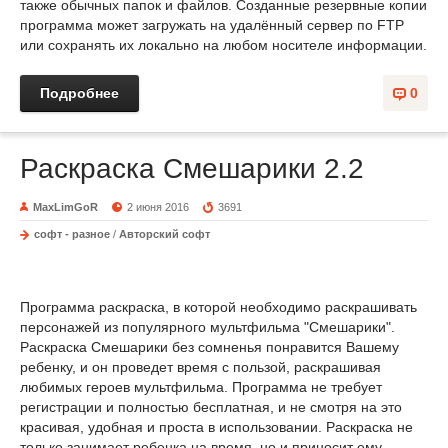
также обычных папок и файлов. Созданные резервные копии
программа может загружать на удалённый сервер по FTP
или сохранять их локально на любом носителе информации.
Подробнее
0
Раскраска Смешарики 2.2
MaxLimGoR
2 июня 2016
3691
софт - разное
/
Авторский софт
Программа раскраска, в которой необходимо раскрашивать
персонажей из популярного мультфильма "Смешарики".
Раскраска Смешарики без сомненья понравится Вашему
ребенку, и он проведет время с пользой, раскрашивая
любимых героев мультфильма. Программа не требует
регистрации и полностью бесплатная, и не смотря на это
красивая, удобная и проста в использовании. Раскраска не
только занимает ребенка на время, но и приносит ему